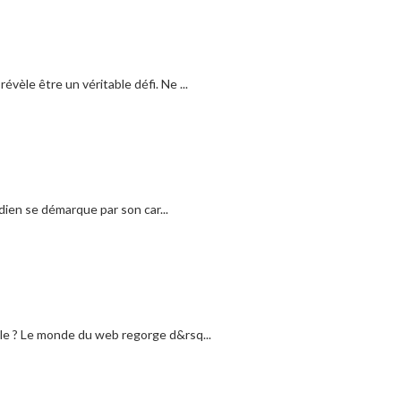
vèle être un véritable défi. Ne ...
dien se démarque par son car...
ale ? Le monde du web regorge d&rsq...