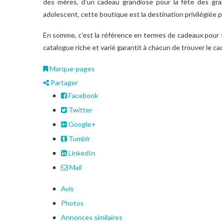
des mères, d’un cadeau grandiose pour la fête des gra
adolescent, cette boutique est la destination privilégiée 
En somme, c’est la référence en termes de cadeaux pour
catalogue riche et varié garantit à chacun de trouver le c
Marque-pages
Partager
Facebook
Twitter
Google+
Tumblr
LinkedIn
Mail
Avis
Photos
Annonces similaires