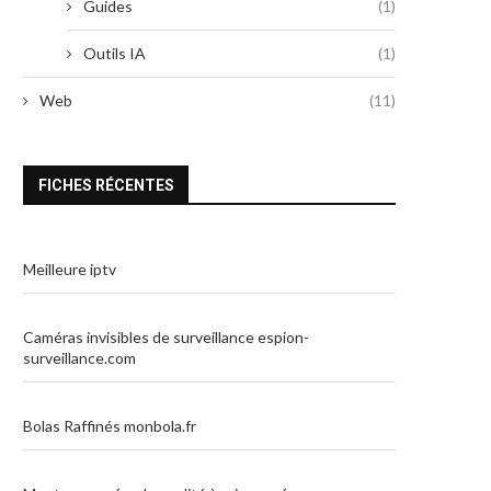
Guides
(1)
Outils IA
(1)
Web
(11)
FICHES RÉCENTES
Meilleure iptv
Caméras invisibles de surveillance espion-
surveillance.com
Bolas Raffinés monbola.fr