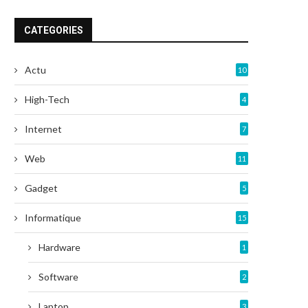
CATEGORIES
Actu
10
High-Tech
4
Internet
7
Web
11
Gadget
5
Informatique
15
Hardware
1
Software
2
Laptop
3