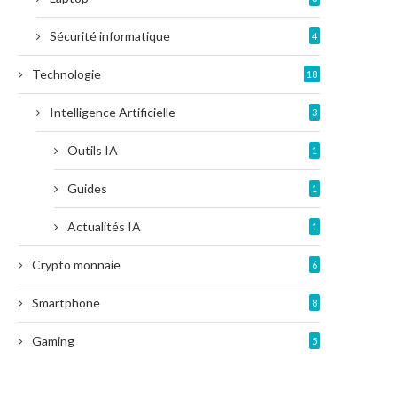
Sécurité informatique
4
Technologie
18
Intelligence Artificielle
3
Outils IA
1
Guides
1
Actualités IA
1
Crypto monnaie
6
Smartphone
8
Gaming
5