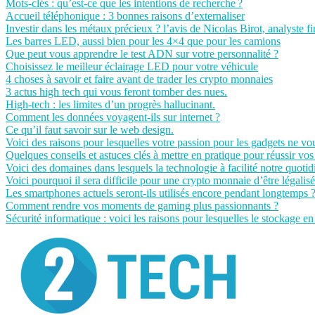
Mots-clés : qu’est-ce que les intentions de recherche ?
Accueil téléphonique : 3 bonnes raisons d’externaliser
Investir dans les métaux précieux ? l’avis de Nicolas Birot, analyste fi
Les barres LED, aussi bien pour les 4×4 que pour les camions
Que peut vous apprendre le test ADN sur votre personnalité ?
Choisissez le meilleur éclairage LED pour votre véhicule
4 choses à savoir et faire avant de trader les crypto monnaies
3 actus high tech qui vous feront tomber des nues.
High-tech : les limites d’un progrès hallucinant.
Comment les données voyagent-ils sur internet ?
Ce qu’il faut savoir sur le web design.
Voici des raisons pour lesquelles votre passion pour les gadgets ne vou
Quelques conseils et astuces clés à mettre en pratique pour réussir vo
Voici des domaines dans lesquels la technologie à facilité notre quotid
Voici pourquoi il sera difficile pour une crypto monnaie d’être légal
Les smartphones actuels seront-ils utilisés encore pendant longtemps 
Comment rendre vos moments de gaming plus passionnants ?
Sécurité informatique : voici les raisons pour lesquelles le stockage e