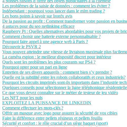
4 bonnes raisons d’offrir des objets publicitaires à la clientèle
Les problèmes de la saisie de données : comment les éviter ?
Indépendant : pourquoi vous lancer dans le mlm trading ?
Les bons points à savoir sur Ironfx avis
De la passion au profit : Comment transformer votre passion en busine
4 astuces pour du seo netlinking efficace
Raspberry Pi : Quelles alternatives abordables pour vos projets de bri
Comment choisir une batterie externe personnalisable ?
Pourquoi faire appel à une agence web à Paris ?
Découvrir le PSVR 2
Vous pouvez atteindre une vitesse de livraison maximale plus facilem
La caméra espion : le meilleur dispositif discret pour intérieur
Quels sont les problèmes les plus courants sur PS4 ?
Pourquoi opter pour un pari en ligne
Entretien de ses divers appareils : comment bien s’y prendre ?
Quelle est la subtilité entre les robots collaboratifs et ceux industriels?
Pourquoi les circuits imprimés sont-ils importants dans l’industrie tec
Quelques conseils pour sélectionner la ligne téléphonique résidentiel
Ce que vous devez connaître sur le métier de testeur de jeu vidéo
Les NFT pour les nuls
EXPLOITEZ LA PUISSANCE DE LINKEDIN
Comment effectuer les mots-clés ?
Offrir un masque avec logo pour assurer la sécurité de vos cibles
Faire la différence entre pellets résineux et pellets feuillu
Sécurité et confort : le rôle crucial d’un siège baquet (sport)