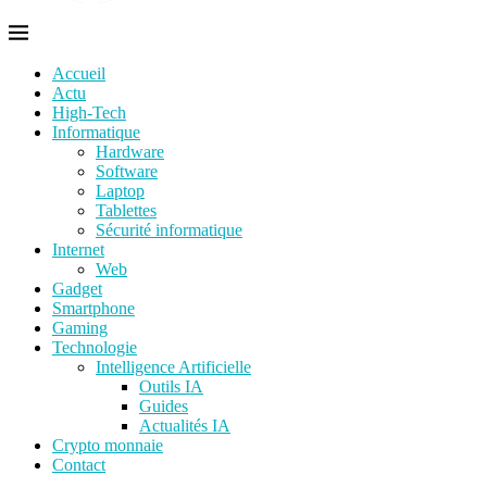
Accueil
Actu
High-Tech
Informatique
Hardware
Software
Laptop
Tablettes
Sécurité informatique
Internet
Web
Gadget
Smartphone
Gaming
Technologie
Intelligence Artificielle
Outils IA
Guides
Actualités IA
Crypto monnaie
Contact