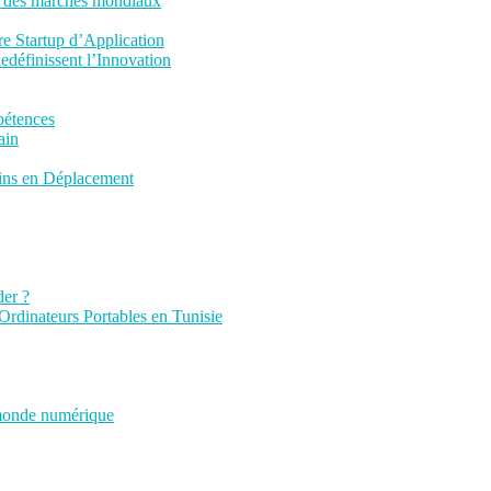
ns des marchés mondiaux
re Startup d’Application
définissent l’Innovation
pétences
ain
oins en Déplacement
der ?
Ordinateurs Portables en Tunisie
 monde numérique